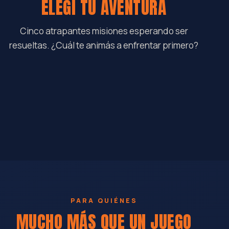
ELEGÍ TU AVENTURA
Cinco atrapantes misiones esperando ser
resueltas. ¿Cuál te animás a enfrentar primero?
EL LABORATORIO DEL DR. BOEIRO
60 min
EL REFUGIO DE LA MONTAÑA
60 min
RESERVAR
PIRATAS "EL HOLANDÉS ERRANTE"
60 min
RESERVAR
MUNDIAL 2022
60 min
RESERVAR
BATALLA MEDIEVAL
60 min
RESERVAR
RESERVAR
PARA QUIÉNES
MUCHO MÁS QUE UN JUEGO