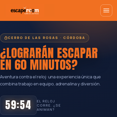
CERRO DE LAS ROSAS · CÓRDOBA
¿LOGRARÁN ESCAPAR
EN
60 MINUTOS
?
Aventura contra el reloj: una experiencia única que
combina trabajo en equipo, adrenalina y diversión.
59:54
EL RELOJ
CORRE. ¿SE
ANIMAN?