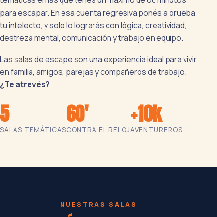
temáticas en las que tenés un máximo de 60 minutos
para escapar. En esa cuenta regresiva ponés a prueba
tu intelecto, y solo lo lograrás con lógica, creatividad,
destreza mental, comunicación y trabajo en equipo.
Las salas de escape son una experiencia ideal para vivir
en familia, amigos, parejas y compañeros de trabajo.
¿Te atrevés?
5
60'
+10k
SALAS TEMÁTICAS
CONTRA EL RELOJ
AVENTUREROS
NUESTRAS SALAS